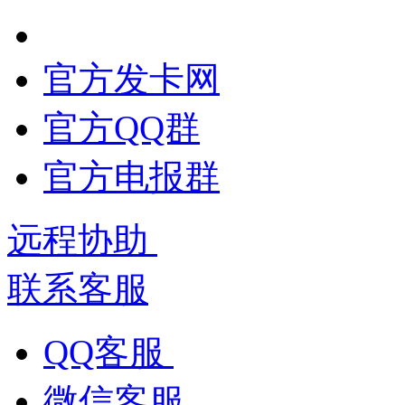
官方发卡网
官方QQ群
官方电报群
远程协助
联系客服
QQ客服
微信客服