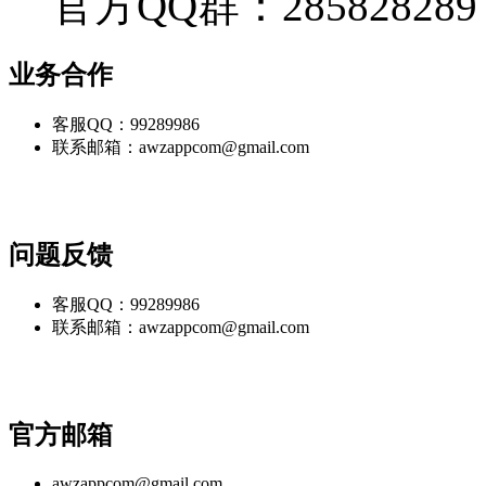
官方QQ群：285828289
业务合作
客服QQ：99289986
联系邮箱：awzappcom@gmail.com
问题反馈
客服QQ：99289986
联系邮箱：awzappcom@gmail.com
官方邮箱
awzappcom@gmail.com