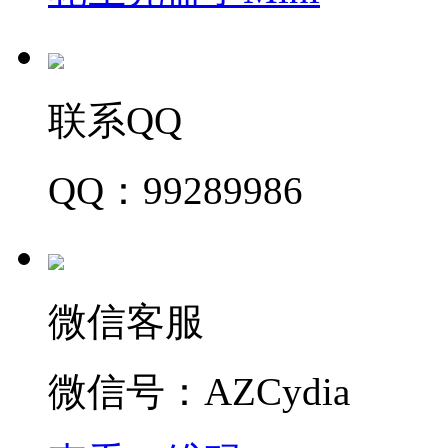
联系QQ
QQ：99289986
微信客服
微信号：AZCydia