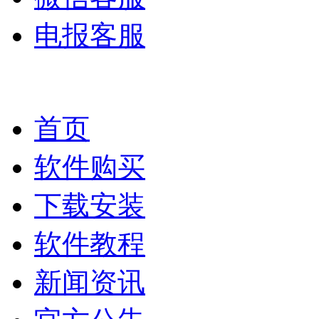
电报客服
首页
软件购买
下载安装
软件教程
新闻资讯