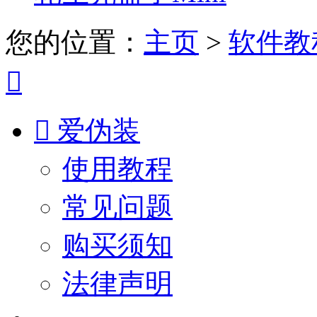
您的位置：
主页
>
软件教


爱伪装
使用教程
常见问题
购买须知
法律声明