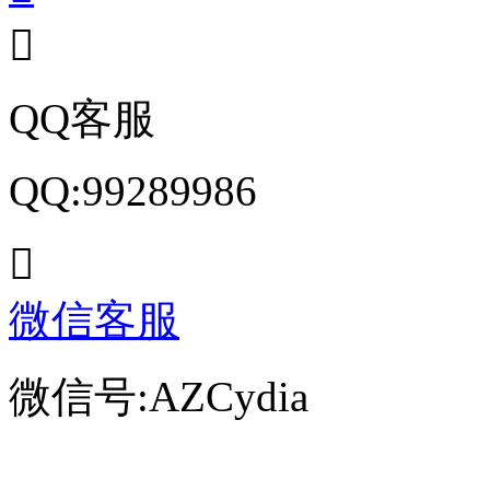

QQ客服
QQ:99289986

微信客服
微信号:AZCydia