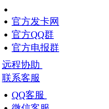
官方发卡网
官方QQ群
官方电报群
远程协助
联系客服
QQ客服
微信客服