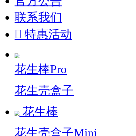
官方公告
联系我们

特惠活动
花生棒Pro
花生壳盒子
花生棒
花生壳盒子Mini