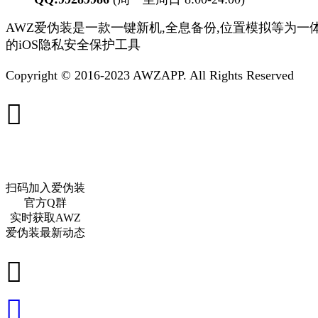
AWZ爱伪装是一款一键新机,全息备份,位置模拟等为一
的iOS隐私安全保护工具
Copyright © 2016-2023 AWZAPP. All Rights Reserved

扫码加入爱伪装
官方Q群
实时获取AWZ
爱伪装最新动态

